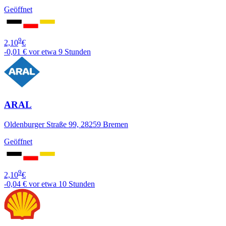
Geöffnet
9
2,10
€
-0,01 €
vor etwa 9 Stunden
ARAL
Oldenburger Straße 99, 28259 Bremen
Geöffnet
9
2,10
€
-0,04 €
vor etwa 10 Stunden