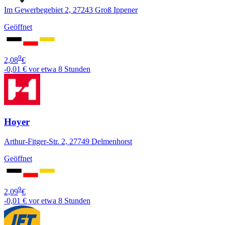
Im Gewerbegebiet 2, 27243 Groß Ippener
Geöffnet
9
2,08
€
-0,01 €
vor etwa 8 Stunden
Hoyer
Arthur-Fitger-Str. 2, 27749 Delmenhorst
Geöffnet
9
2,09
€
-0,01 €
vor etwa 8 Stunden