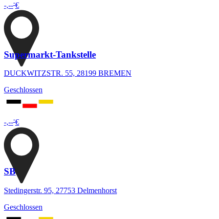
-
-,--
€
Supermarkt-Tankstelle
DUCKWITZSTR. 55, 28199 BREMEN
Geschlossen
-
-,--
€
SB
Stedingerstr. 95, 27753 Delmenhorst
Geschlossen