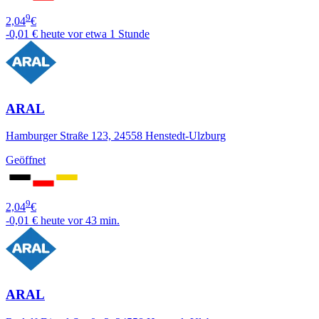
9
2,04
€
-0,01 €
heute vor etwa 1 Stunde
ARAL
Hamburger Straße 123, 24558 Henstedt-Ulzburg
Geöffnet
9
2,04
€
-0,01 €
heute vor 43 min.
ARAL