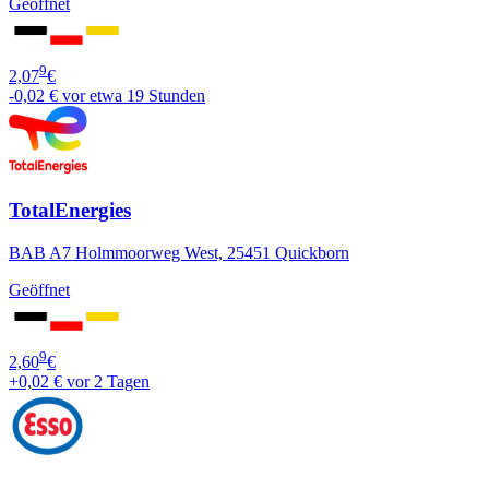
Geöffnet
9
2,07
€
-0,02 €
vor etwa 19 Stunden
TotalEnergies
BAB A7 Holmmoorweg West, 25451 Quickborn
Geöffnet
9
2,60
€
+0,02 €
vor 2 Tagen