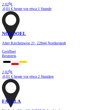
9
2,02
€
-0,01 €
heute vor etwa 1 Stunde
NORDOEL
Alter Kirchenweg 21, 22844 Norderstedt
Geöffnet
Bestpreis
9
2,02
€
-0,01 €
heute vor etwa 2 Stunden
FAMILA