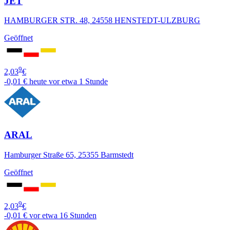
JET
HAMBURGER STR. 48, 24558 HENSTEDT-ULZBURG
Geöffnet
9
2,03
€
-0,01 €
heute vor etwa 1 Stunde
ARAL
Hamburger Straße 65, 25355 Barmstedt
Geöffnet
9
2,03
€
-0,01 €
vor etwa 16 Stunden