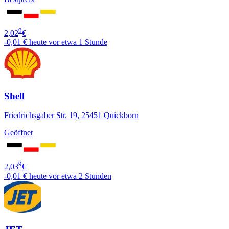
9
2,02
€
-0,01 €
heute vor etwa 1 Stunde
Shell
Friedrichsgaber Str. 19, 25451 Quickborn
Geöffnet
9
2,03
€
-0,01 €
heute vor etwa 2 Stunden