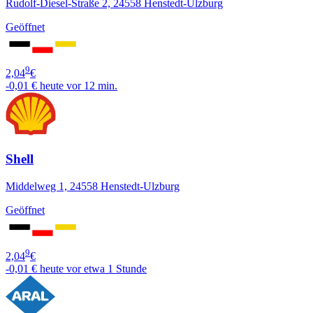
Rudolf-Diesel-Straße 2, 24558 Henstedt-Ulzburg
Geöffnet
9
2,04
€
-0,01 €
heute vor 12 min.
Shell
Middelweg 1, 24558 Henstedt-Ulzburg
Geöffnet
9
2,04
€
-0,01 €
heute vor etwa 1 Stunde