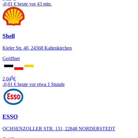
-0,01 €
heute vor 43 min.
Shell
Kieler Str. 40, 24568 Kaltenkirchen
Geöffnet
9
2,04
€
-0,01 €
heute vor etwa 1 Stunde
ESSO
OCHSENZOLLER STR. 131, 22848 NORDERSTEDT