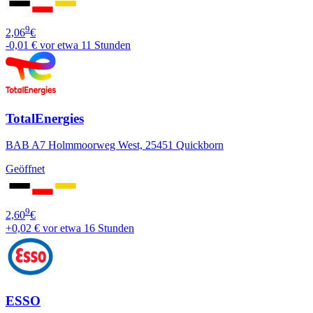
9
2,06
€
-0,01 €
vor etwa 11 Stunden
TotalEnergies
BAB A7 Holmmoorweg West, 25451 Quickborn
Geöffnet
9
2,60
€
+0,02 €
vor etwa 16 Stunden
ESSO