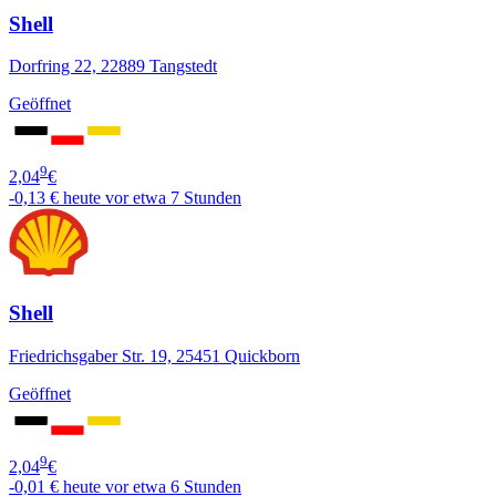
Shell
Dorfring 22, 22889 Tangstedt
Geöffnet
9
2,04
€
-0,13 €
heute vor etwa 7 Stunden
Shell
Friedrichsgaber Str. 19, 25451 Quickborn
Geöffnet
9
2,04
€
-0,01 €
heute vor etwa 6 Stunden