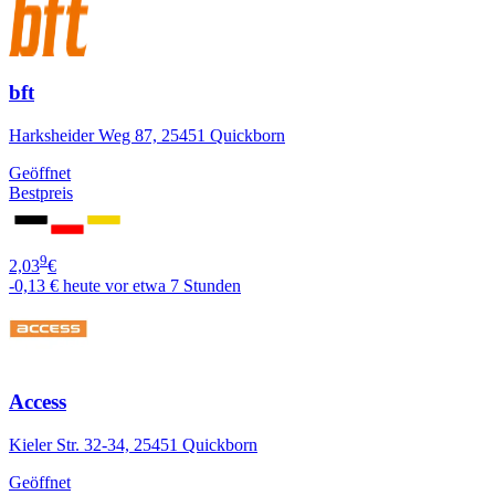
bft
Harksheider Weg 87, 25451 Quickborn
Geöffnet
Bestpreis
9
2,03
€
-0,13 €
heute vor etwa 7 Stunden
Access
Kieler Str. 32-34, 25451 Quickborn
Geöffnet