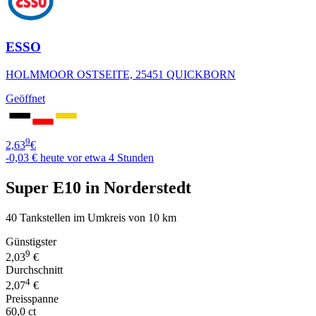
ESSO
HOLMMOOR OSTSEITE, 25451 QUICKBORN
Geöffnet
9
2,63
€
-0,03 €
heute vor etwa 4 Stunden
Super E10 in Norderstedt
40 Tankstellen im Umkreis von 10 km
Günstigster
9
2,03
€
Durchschnitt
4
2,07
€
Preisspanne
60,0 ct