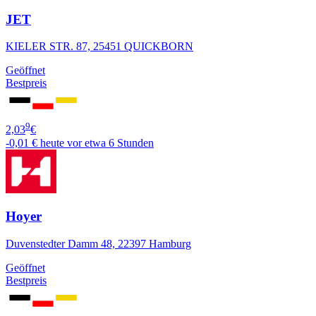
JET
KIELER STR. 87, 25451 QUICKBORN
Geöffnet
Bestpreis
9
2,03
€
-0,01 €
heute vor etwa 6 Stunden
Hoyer
Duvenstedter Damm 48, 22397 Hamburg
Geöffnet
Bestpreis