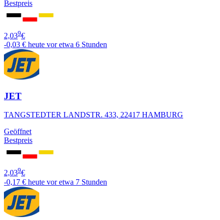
Bestpreis
9
2,03
€
-0,03 €
heute vor etwa 6 Stunden
JET
TANGSTEDTER LANDSTR. 433, 22417 HAMBURG
Geöffnet
Bestpreis
9
2,03
€
-0,17 €
heute vor etwa 7 Stunden