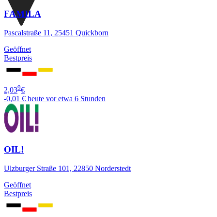
FAMILA
Pascalstraße 11, 25451 Quickborn
Geöffnet
Bestpreis
9
2,03
€
-0,01 €
heute vor etwa 6 Stunden
OIL!
Ulzburger Straße 101, 22850 Norderstedt
Geöffnet
Bestpreis