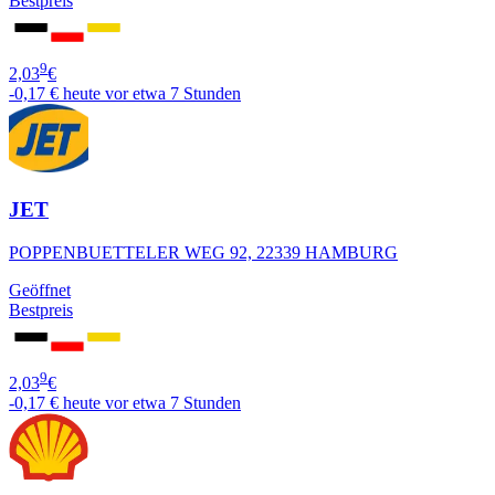
Bestpreis
9
2,03
€
-0,17 €
heute vor etwa 7 Stunden
JET
POPPENBUETTELER WEG 92, 22339 HAMBURG
Geöffnet
Bestpreis
9
2,03
€
-0,17 €
heute vor etwa 7 Stunden