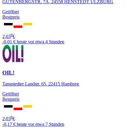
GUTENBERGSTR. 7A, 24558 HENSTEDT ULZBURG
Geöffnet
Bestpreis
9
2,03
€
-0,01 €
heute vor etwa 4 Stunden
OIL!
Tangstedter Landstr. 65, 22415 Hamburg
Geöffnet
Bestpreis
9
2,03
€
-0,17 €
heute vor etwa 7 Stunden