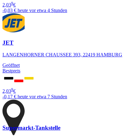
9
2,03
€
-0,03 €
heute vor etwa 4 Stunden
JET
LANGENHORNER CHAUSSEE 393, 22419 HAMBURG
Geöffnet
Bestpreis
9
2,03
€
-0,17 €
heute vor etwa 7 Stunden
Supermarkt-Tankstelle