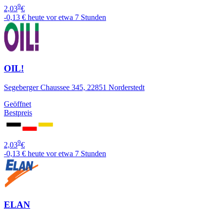
9
2,03
€
-0,13 €
heute vor etwa 7 Stunden
OIL!
Segeberger Chaussee 345, 22851 Norderstedt
Geöffnet
Bestpreis
9
2,03
€
-0,13 €
heute vor etwa 7 Stunden
ELAN