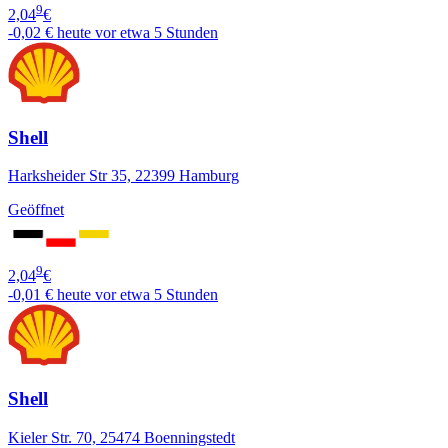
9
2,04
€
-0,02 €
heute vor etwa 5 Stunden
Shell
Harksheider Str 35, 22399 Hamburg
Geöffnet
9
2,04
€
-0,01 €
heute vor etwa 5 Stunden
Shell
Kieler Str. 70, 25474 Boenningstedt