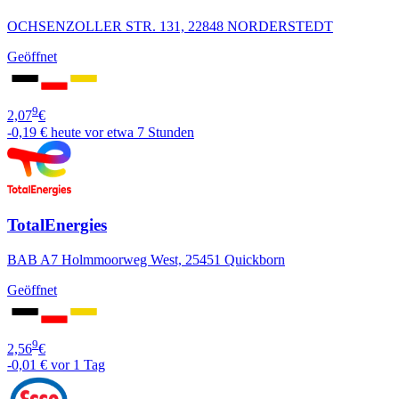
OCHSENZOLLER STR. 131, 22848 NORDERSTEDT
Geöffnet
9
2,07
€
-0,19 €
heute vor etwa 7 Stunden
TotalEnergies
BAB A7 Holmmoorweg West, 25451 Quickborn
Geöffnet
9
2,56
€
-0,01 €
vor 1 Tag