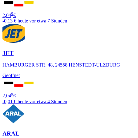
9
2,04
€
-0,13 €
heute vor etwa 7 Stunden
JET
HAMBURGER STR. 48, 24558 HENSTEDT-ULZBURG
Geöffnet
9
2,04
€
-0,01 €
heute vor etwa 4 Stunden
ARAL