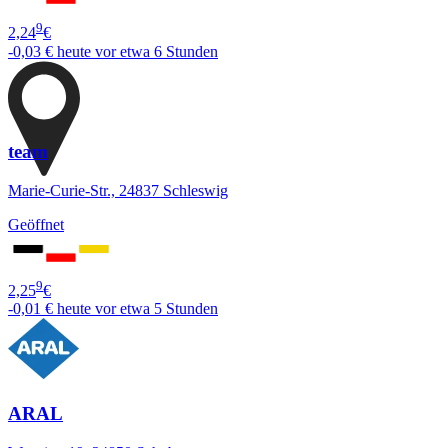
9
2,24
€
-0,03 €
heute vor etwa 6 Stunden
team
Marie-Curie-Str., 24837 Schleswig
Geöffnet
9
2,25
€
-0,01 €
heute vor etwa 5 Stunden
ARAL