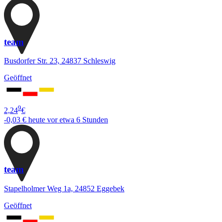
team
Busdorfer Str. 23, 24837 Schleswig
Geöffnet
9
2,24
€
-0,03 €
heute vor etwa 6 Stunden
team
Stapelholmer Weg 1a, 24852 Eggebek
Geöffnet