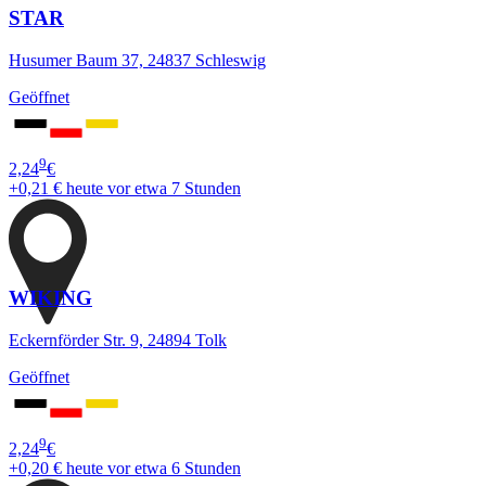
STAR
Husumer Baum 37, 24837 Schleswig
Geöffnet
9
2,24
€
+0,21 €
heute vor etwa 7 Stunden
WIKING
Eckernförder Str. 9, 24894 Tolk
Geöffnet
9
2,24
€
+0,20 €
heute vor etwa 6 Stunden