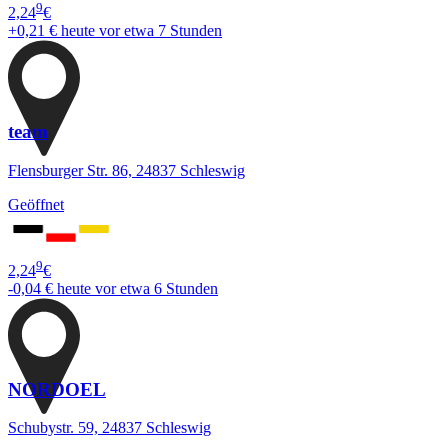
9
2,24
€
+0,21 €
heute vor etwa 7 Stunden
team
Flensburger Str. 86, 24837 Schleswig
Geöffnet
9
2,24
€
-0,04 €
heute vor etwa 6 Stunden
NORDOEL
Schubystr. 59, 24837 Schleswig