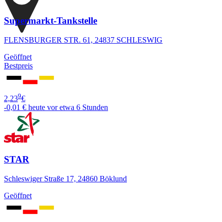
Supermarkt-Tankstelle
FLENSBURGER STR. 61, 24837 SCHLESWIG
Geöffnet
Bestpreis
9
2,23
€
-0,01 €
heute vor etwa 6 Stunden
STAR
Schleswiger Straße 17, 24860 Böklund
Geöffnet