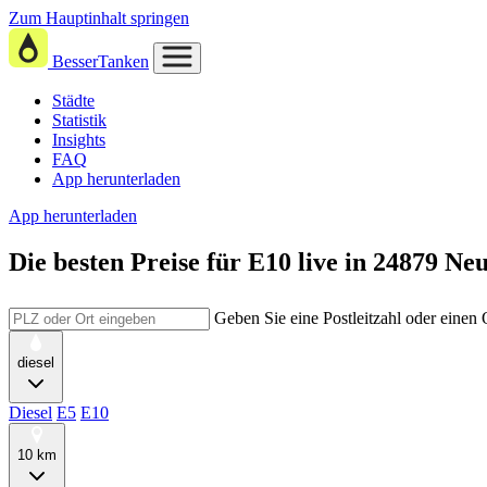
Zum Hauptinhalt springen
BesserTanken
Städte
Statistik
Insights
FAQ
App herunterladen
App herunterladen
Die besten Preise für E10
live in
24879 Ne
Geben Sie eine Postleitzahl oder einen
diesel
Diesel
E5
E10
10 km