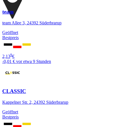
team
team Allee 3, 24392 Süderbrarup
Geöffnet
Bestpreis
9
2,13
€
-0,01 €
vor etwa 9 Stunden
CLASSIC
Kappelner Str. 2, 24392 Süderbrarup
Geöffnet
Bestpreis