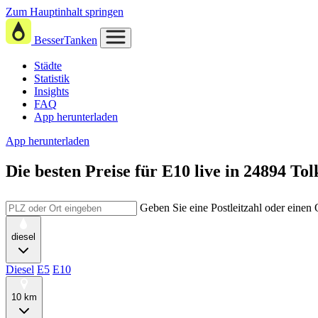
Zum Hauptinhalt springen
BesserTanken
Städte
Statistik
Insights
FAQ
App herunterladen
App herunterladen
Die besten Preise für E10
live in
24894 Tol
Geben Sie eine Postleitzahl oder einen
diesel
Diesel
E5
E10
10 km