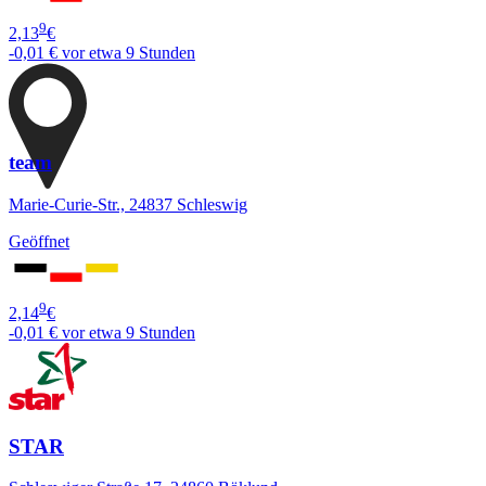
9
2,13
€
-0,01 €
vor etwa 9 Stunden
team
Marie-Curie-Str., 24837 Schleswig
Geöffnet
9
2,14
€
-0,01 €
vor etwa 9 Stunden
STAR