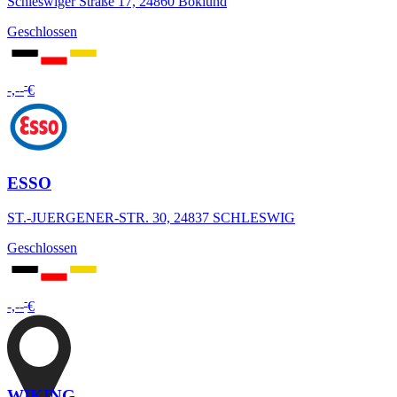
Schleswiger Straße 17, 24860 Böklund
Geschlossen
-
-,--
€
ESSO
ST.-JUERGENER-STR. 30, 24837 SCHLESWIG
Geschlossen
-
-,--
€
WIKING