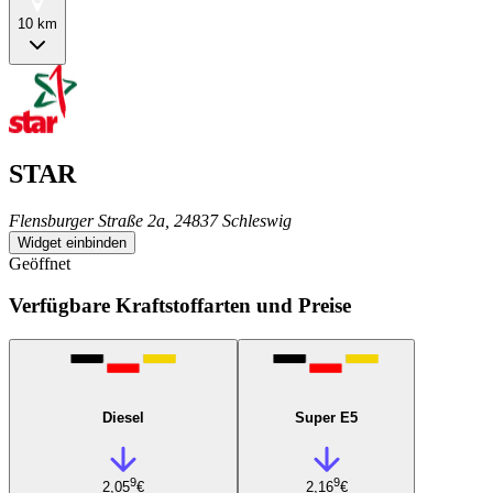
10 km
STAR
Flensburger Straße 2a, 24837 Schleswig
Widget einbinden
Geöffnet
Verfügbare Kraftstoffarten und Preise
Diesel
Super E5
9
9
2,05
€
2,16
€