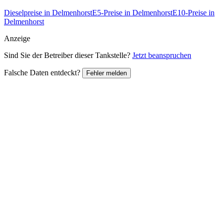
Dieselpreise in Delmenhorst
E5-Preise in Delmenhorst
E10-Preise in
Delmenhorst
Anzeige
Sind Sie der Betreiber dieser Tankstelle?
Jetzt beanspruchen
Falsche Daten entdeckt?
Fehler melden