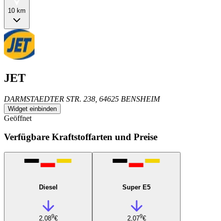
10 km
JET
DARMSTAEDTER STR. 238, 64625 BENSHEIM
Widget einbinden
Geöffnet
Verfügbare Kraftstoffarten und Preise
Diesel
Super E5
9
9
2,08
€
2,07
€