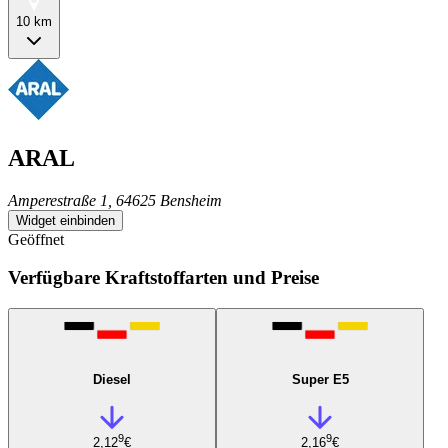
10 km
ARAL
Amperestraße 1, 64625 Bensheim
Widget einbinden
Geöffnet
Verfügbare Kraftstoffarten und Preise
Diesel
Super E5
9
9
2,12
€
2,16
€