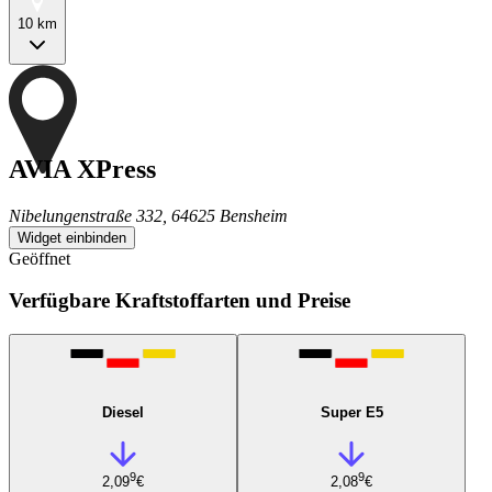
10 km
AVIA XPress
Nibelungenstraße 332, 64625 Bensheim
Widget einbinden
Geöffnet
Verfügbare Kraftstoffarten und Preise
Diesel
Super E5
9
9
2,09
€
2,08
€