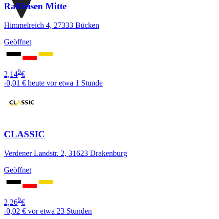
Raiffeisen Mitte
Himmelreich 4, 27333 Bücken
Geöffnet
9
2,14
€
-0,01 €
heute vor etwa 1 Stunde
CLASSIC
Verdener Landstr. 2, 31623 Drakenburg
Geöffnet
9
2,26
€
-0,02 €
vor etwa 23 Stunden