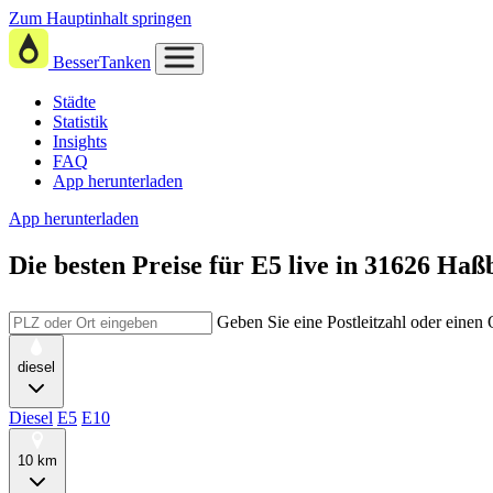
Zum Hauptinhalt springen
BesserTanken
Städte
Statistik
Insights
FAQ
App herunterladen
App herunterladen
Die besten Preise für E5
live in
31626 Haß
Geben Sie eine Postleitzahl oder einen
diesel
Diesel
E5
E10
10 km