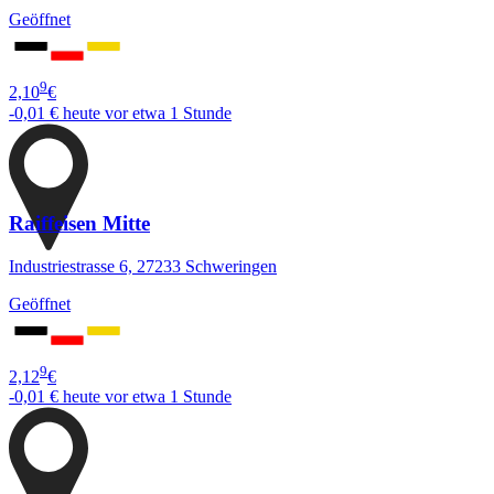
Geöffnet
9
2,10
€
-0,01 €
heute vor etwa 1 Stunde
Raiffeisen Mitte
Industriestrasse 6, 27233 Schweringen
Geöffnet
9
2,12
€
-0,01 €
heute vor etwa 1 Stunde