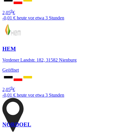
9
2,05
€
-0,01 €
heute vor etwa 3 Stunden
HEM
Verdener Landstr. 182, 31582 Nienburg
Geöffnet
9
2,05
€
-0,01 €
heute vor etwa 3 Stunden
NORDOEL