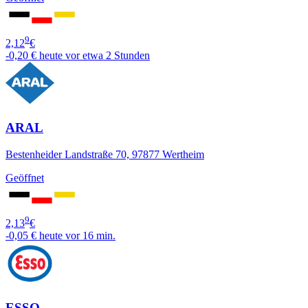
9
2,12
€
-0,20 €
heute vor etwa 2 Stunden
ARAL
Bestenheider Landstraße 70, 97877 Wertheim
Geöffnet
9
2,13
€
-0,05 €
heute vor 16 min.
ESSO