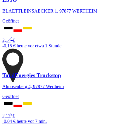
BLAETTLEINSAECKER 1, 97877 WERTHEIM
Geöffnet
9
2,14
€
-0,15 €
heute vor etwa 1 Stunde
TotalEnergies Truckstop
Almosenberg 4, 97877 Wertheim
Geöffnet
9
2,17
€
-0,04 €
heute vor 7 min.