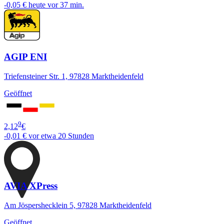
-0,05 €
heute vor 37 min.
AGIP ENI
Triefensteiner Str. 1, 97828 Marktheidenfeld
Geöffnet
9
2,12
€
-0,01 €
vor etwa 20 Stunden
AVIA XPress
Am Jöspershecklein 5, 97828 Marktheidenfeld
Geöffnet