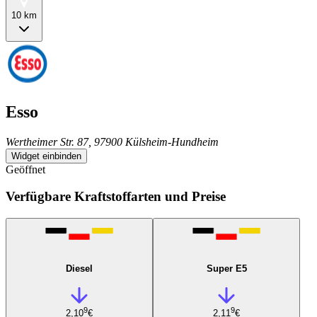
10 km
Esso
Wertheimer Str. 87, 97900 Külsheim-Hundheim
Widget einbinden
Geöffnet
Verfügbare Kraftstoffarten und Preise
Diesel
Super E5
9
9
2,10
€
2,11
€