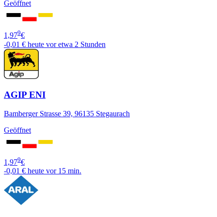
Geöffnet
9
1,97
€
-0,01 €
heute vor etwa 2 Stunden
AGIP ENI
Bamberger Strasse 39, 96135 Stegaurach
Geöffnet
9
1,97
€
-0,01 €
heute vor 15 min.