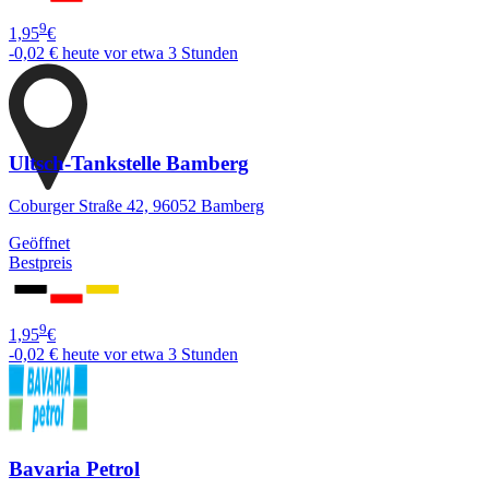
9
1,95
€
-0,02 €
heute vor etwa 3 Stunden
Ultsch-Tankstelle Bamberg
Coburger Straße 42, 96052 Bamberg
Geöffnet
Bestpreis
9
1,95
€
-0,02 €
heute vor etwa 3 Stunden
Bavaria Petrol