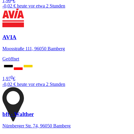
1,96
€
-0,02 €
heute vor etwa 2 Stunden
AVIA
Moosstraße 111, 96050 Bamberg
Geöffnet
9
1,97
€
-0,02 €
heute vor etwa 2 Stunden
bft - Walther
Nürnberger Str. 74, 96050 Bamberg