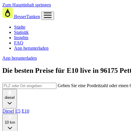
Zum Hauptinhalt springen
BesserTanken
Städte
Statistik
Insights
FAQ
App herunterladen
App herunterladen
Die besten Preise für E10
live in
96175 Pet
Geben Sie eine Postleitzahl oder einen
diesel
Diesel
E5
E10
10 km