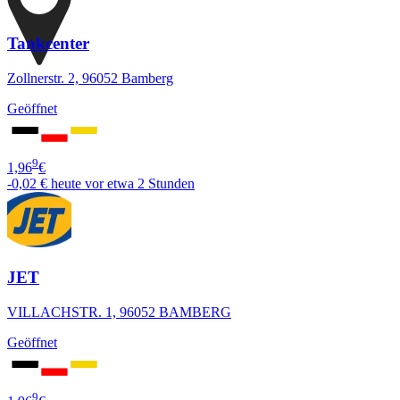
Tankcenter
Zollnerstr. 2, 96052 Bamberg
Geöffnet
9
1,96
€
-0,02 €
heute vor etwa 2 Stunden
JET
VILLACHSTR. 1, 96052 BAMBERG
Geöffnet
9