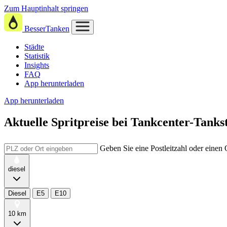
Zum Hauptinhalt springen
BesserTanken
Städte
Statistik
Insights
FAQ
App herunterladen
App herunterladen
Aktuelle Spritpreise
bei
Tankcenter-Tankst
Geben Sie eine Postleitzahl oder einen
diesel
Diesel
E5
E10
10 km