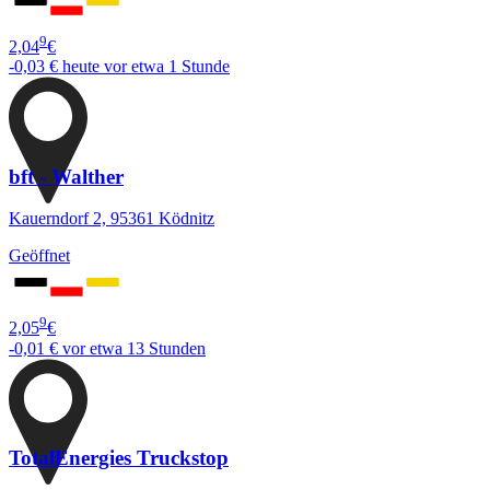
9
2,04
€
-0,03 €
heute vor etwa 1 Stunde
bft - Walther
Kauerndorf 2, 95361 Ködnitz
Geöffnet
9
2,05
€
-0,01 €
vor etwa 13 Stunden
TotalEnergies Truckstop