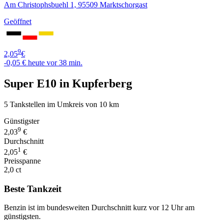
Am Christophsbuehl 1, 95509 Marktschorgast
Geöffnet
9
2,05
€
-0,05 €
heute vor 38 min.
Super E10 in Kupferberg
5 Tankstellen im Umkreis von 10 km
Günstigster
9
2,03
€
Durchschnitt
1
2,05
€
Preisspanne
2,0 ct
Beste Tankzeit
Benzin ist im bundesweiten Durchschnitt kurz vor 12 Uhr am
günstigsten.