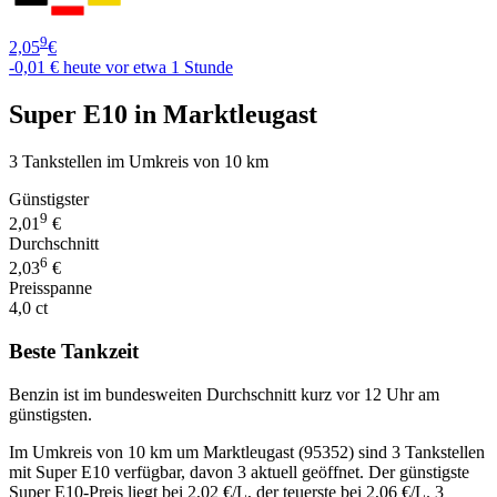
9
2,05
€
-0,01 €
heute vor etwa 1 Stunde
Super E10 in Marktleugast
3 Tankstellen im Umkreis von 10 km
Günstigster
9
2,01
€
Durchschnitt
6
2,03
€
Preisspanne
4,0 ct
Beste Tankzeit
Benzin ist im bundesweiten Durchschnitt kurz vor 12 Uhr am
günstigsten.
Im Umkreis von 10 km um Marktleugast (95352) sind 3 Tankstellen
mit Super E10 verfügbar, davon 3 aktuell geöffnet. Der günstigste
Super E10-Preis liegt bei 2,02 €/L, der teuerste bei 2,06 €/L. 3