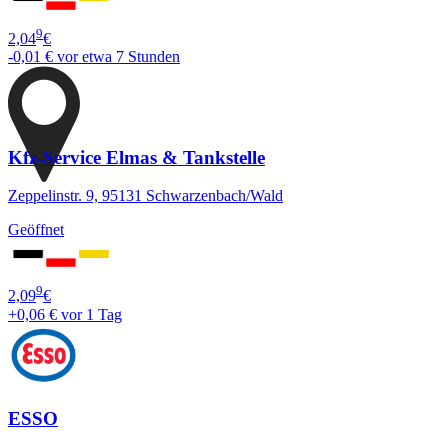
9
2,04
€
-0,01 €
vor etwa 7 Stunden
Kfz-Service Elmas & Tankstelle
Zeppelinstr. 9, 95131 Schwarzenbach/Wald
Geöffnet
9
2,09
€
+0,06 €
vor 1 Tag
ESSO