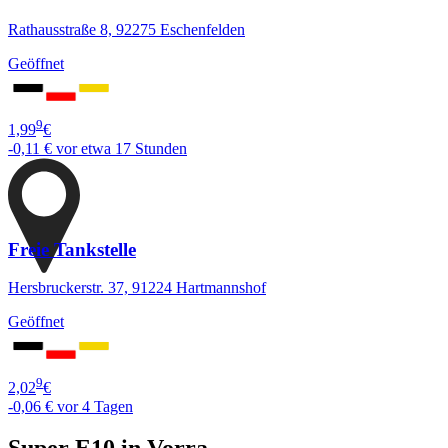
Rathausstraße 8, 92275 Eschenfelden
Geöffnet
9
1,99
€
-0,11 €
vor etwa 17 Stunden
Freie Tankstelle
Hersbruckerstr. 37, 91224 Hartmannshof
Geöffnet
9
2,02
€
-0,06 €
vor 4 Tagen