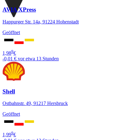
AVIA XPress
Happurger Str. 14a, 91224 Hohenstadt
Geöffnet
9
1,98
€
-0,01 €
vor etwa 13 Stunden
Shell
Ostbahnstr. 49, 91217 Hersbruck
Geöffnet
9
1,99
€