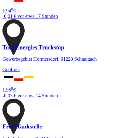
9
1,94
€
-0,01 €
vor etwa 17 Stunden
TotalEnergies Truckstop
Gewerbegebiet Hormersdorf, 91220 Schnaittach
Geöffnet
9
1,95
€
-0,03 €
vor etwa 14 Stunden
Freie Tankstelle