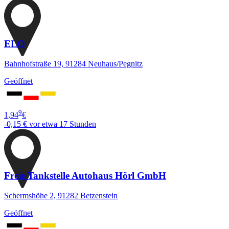
ELO
Bahnhofstraße 19, 91284 Neuhaus/Pegnitz
Geöffnet
9
1,94
€
-0,15 €
vor etwa 17 Stunden
Freie Tankstelle Autohaus Hörl GmbH
Schermshöhe 2, 91282 Betzenstein
Geöffnet