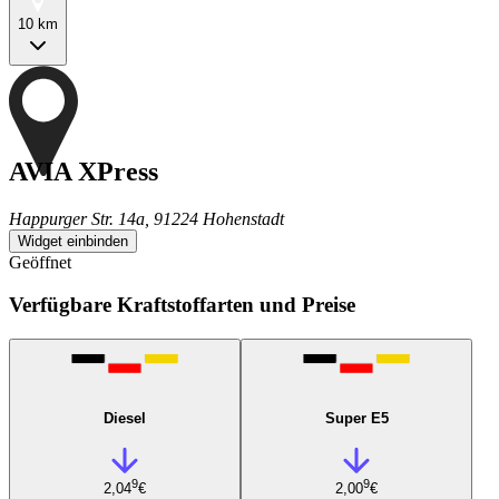
10 km
AVIA XPress
Happurger Str. 14a, 91224 Hohenstadt
Widget einbinden
Geöffnet
Verfügbare Kraftstoffarten und Preise
Diesel
Super E5
9
9
2,04
€
2,00
€