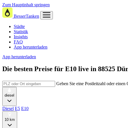
Zum Hauptinhalt springen
BesserTanken
Städte
Statistik
Insights
FAQ
App herunterladen
App herunterladen
Die besten Preise für E10
live in
88525 Dü
Geben Sie eine Postleitzahl oder einen
diesel
Diesel
E5
E10
10 km