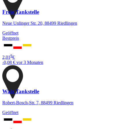
Freie Tankstelle
Neue Unlinger Str. 20, 88499 Riedlingen
Geöffnet
Bestpreis
9
2,01
€
-0,08 €
vor 3 Monaten
Walz Tankstelle
Robert-Bosch-Str. 7, 88499 Riedlingen
Geöffnet