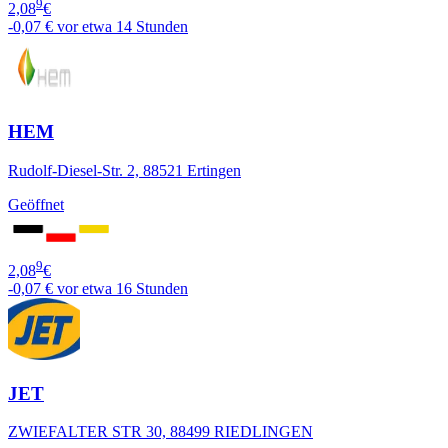
9
2,08
€
-0,07 €
vor etwa 14 Stunden
HEM
Rudolf-Diesel-Str. 2, 88521 Ertingen
Geöffnet
9
2,08
€
-0,07 €
vor etwa 16 Stunden
JET
ZWIEFALTER STR 30, 88499 RIEDLINGEN