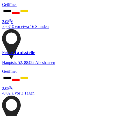
Geöffnet
9
2,08
€
-0,07 €
vor etwa 16 Stunden
Freie Tankstelle
Hauptstr. 52, 88422 Alleshausen
Geöffnet
9
2,08
€
-0,02 €
vor 3 Tagen