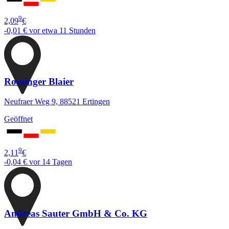
9
2,09
€
-0,01 €
vor etwa 11 Stunden
Rominger Blaier
Neufraer Weg 9, 88521 Ertingen
Geöffnet
9
2,11
€
-0,04 €
vor 14 Tagen
Andreas Sauter GmbH & Co. KG