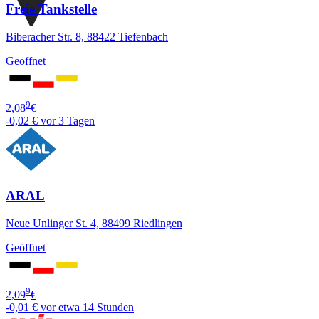
Freie Tankstelle
Biberacher Str. 8, 88422 Tiefenbach
Geöffnet
9
2,08
€
-0,02 €
vor 3 Tagen
ARAL
Neue Unlinger St. 4, 88499 Riedlingen
Geöffnet
9
2,09
€
-0,01 €
vor etwa 14 Stunden