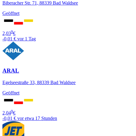
Biberacher Str. 71, 88339 Bad Waldsee
Geöffnet
9
2,03
€
-0,01 €
vor 1 Tag
ARAL
Egelseestraße 33, 88339 Bad Waldsee
Geöffnet
9
2,04
€
-0,01 €
vor etwa 17 Stunden