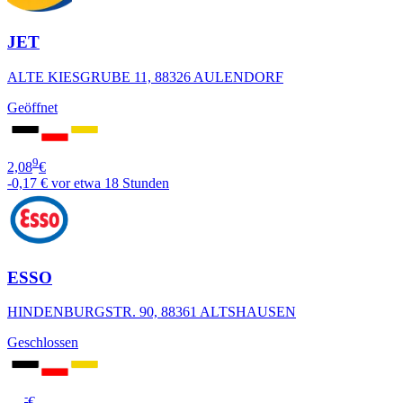
JET
ALTE KIESGRUBE 11, 88326 AULENDORF
Geöffnet
9
2,08
€
-0,17 €
vor etwa 18 Stunden
ESSO
HINDENBURGSTR. 90, 88361 ALTSHAUSEN
Geschlossen
-
-,--
€