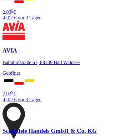
9
2,03
€
-0,02 €
vor 3 Tagen
AVIA
Bahnhofstraße 67, 88339 Bad Waldsee
Geöffnet
9
2,03
€
-0,02 €
vor 3 Tagen
Schindele Handels GmbH & Co. KG