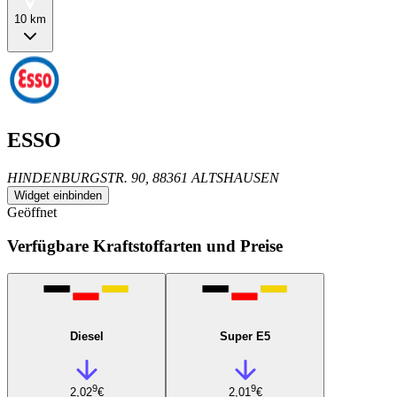
10 km
ESSO
HINDENBURGSTR. 90, 88361 ALTSHAUSEN
Widget einbinden
Geöffnet
Verfügbare Kraftstoffarten und Preise
Diesel
Super E5
9
9
2,02
€
2,01
€