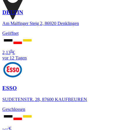
DELTIN
Am Malfinger Steig 2, 86920 Denklingen
Geöffnet
9
2,13
€
vor 12 Tagen
ESSO
SUDETENSTR. 28, 87600 KAUFBEUREN
Geschlossen
-
-,--
€