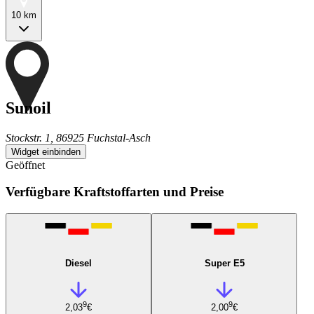
10 km
Sunoil
Stockstr. 1, 86925 Fuchstal-Asch
Widget einbinden
Geöffnet
Verfügbare Kraftstoffarten und Preise
Diesel
Super E5
9
9
2,03
€
2,00
€