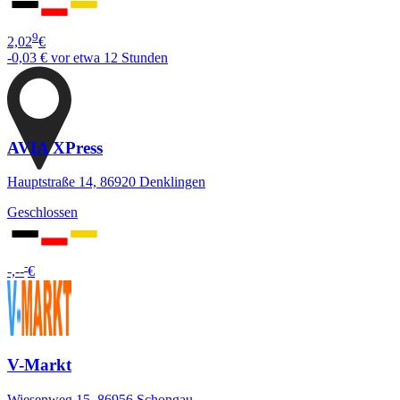
9
2,02
€
-0,03 €
vor etwa 12 Stunden
AVIA XPress
Hauptstraße 14, 86920 Denklingen
Geschlossen
-
-,--
€
V-Markt
Wiesenweg 15, 86956 Schongau