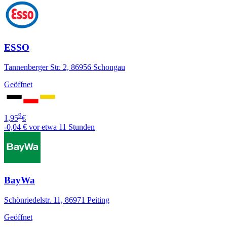
ESSO
Tannenberger Str. 2, 86956 Schongau
Geöffnet
9
1,95
€
-0,04 €
vor etwa 11 Stunden
BayWa
Schönriedelstr. 11, 86971 Peiting
Geöffnet