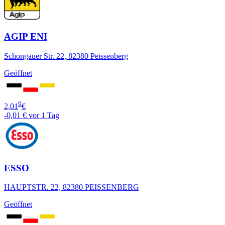
AGIP ENI
Schongauer Str. 22, 82380 Peissenberg
Geöffnet
9
2,01
€
-0,01 €
vor 1 Tag
ESSO
HAUPTSTR. 22, 82380 PEISSENBERG
Geöffnet