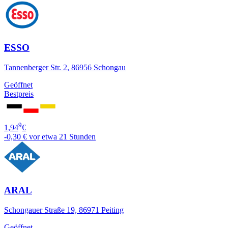
ESSO
Tannenberger Str. 2, 86956 Schongau
Geöffnet
Bestpreis
9
1,94
€
-0,30 €
vor etwa 21 Stunden
ARAL
Schongauer Straße 19, 86971 Peiting
Geöffnet