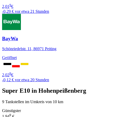
9
2,01
€
-0,29 €
vor etwa 21 Stunden
BayWa
Schönriedelstr. 11, 86971 Peiting
Geöffnet
9
2,02
€
-0,12 €
vor etwa 20 Stunden
Super E10 in Hohenpeißenberg
9 Tankstellen im Umkreis von 10 km
Günstigster
9
1,94
€