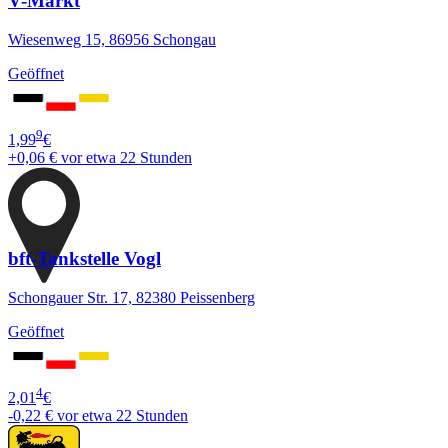
V-Markt
Wiesenweg 15, 86956 Schongau
Geöffnet
9
1,99
€
+0,06 €
vor etwa 22 Stunden
bft-Tankstelle Vogl
Schongauer Str. 17, 82380 Peissenberg
Geöffnet
4
2,01
€
-0,22 €
vor etwa 22 Stunden