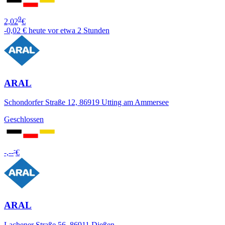
9
2,02
€
-0,02 €
heute vor etwa 2 Stunden
ARAL
Schondorfer Straße 12, 86919 Utting am Ammersee
Geschlossen
-
-,--
€
ARAL
Lachener Straße 56, 86911 Dießen