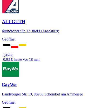
ALLGUTH
Münchener Str. 17, 86899 Landsberg
Geöffnet
9
1,96
€
-0,03 €
heute vor 18 min.
BayWa
Landsberger Str. 10, 86938 Schondorf am Ammersee
Geöffnet