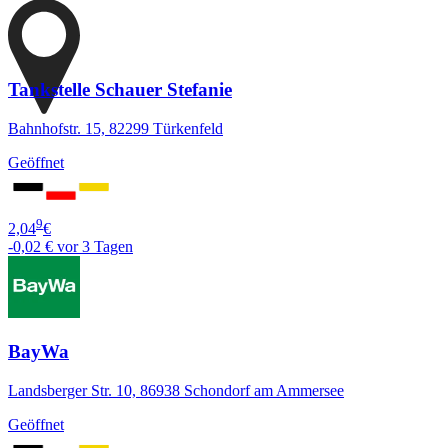
Tankstelle Schauer Stefanie
Bahnhofstr. 15, 82299 Türkenfeld
Geöffnet
9
2,04
€
-0,02 €
vor 3 Tagen
BayWa
Landsberger Str. 10, 86938 Schondorf am Ammersee
Geöffnet