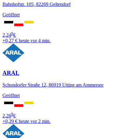
Bahnhofstr. 105, 82269 Geltendorf
Geöffnet
9
2,24
€
+0,27 €
heute vor 4 min.
ARAL
Schondorfer Straße 12, 86919 Utting am Ammersee
Geöffnet
9
2,26
€
+0,29 €
heute vor 2 min.