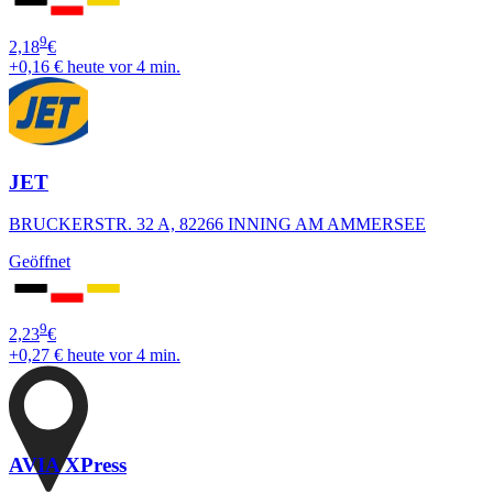
9
2,18
€
+0,16 €
heute vor 4 min.
JET
BRUCKERSTR. 32 A, 82266 INNING AM AMMERSEE
Geöffnet
9
2,23
€
+0,27 €
heute vor 4 min.
AVIA XPress