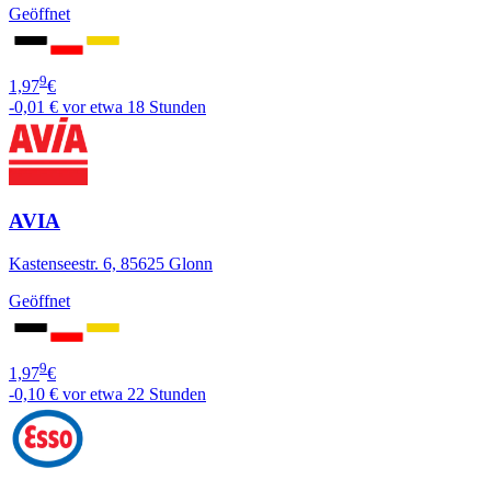
Geöffnet
9
1,97
€
-0,01 €
vor etwa 18 Stunden
AVIA
Kastenseestr. 6, 85625 Glonn
Geöffnet
9
1,97
€
-0,10 €
vor etwa 22 Stunden