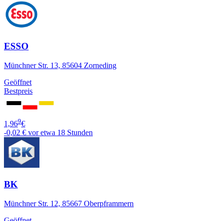
ESSO
Münchner Str. 13, 85604 Zorneding
Geöffnet
Bestpreis
9
1,96
€
-0,02 €
vor etwa 18 Stunden
BK
Münchner Str. 12, 85667 Oberpframmern
Geöffnet