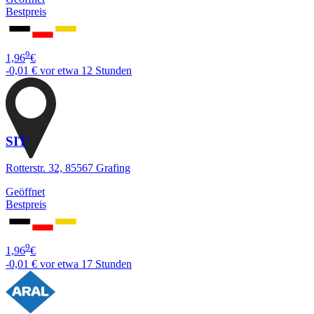
Bestpreis
9
1,96
€
-0,01 €
vor etwa 12 Stunden
SIT
Rotterstr. 32, 85567 Grafing
Geöffnet
Bestpreis
9
1,96
€
-0,01 €
vor etwa 17 Stunden