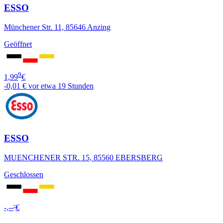
ESSO
Münchener Str. 11, 85646 Anzing
Geöffnet
9
1,99
€
-0,01 €
vor etwa 19 Stunden
ESSO
MUENCHENER STR. 15, 85560 EBERSBERG
Geschlossen
-
-,--
€