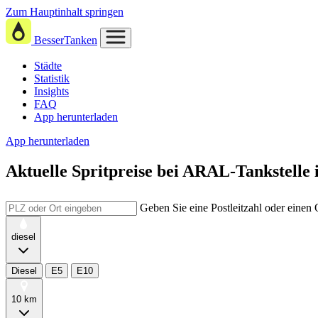
Zum Hauptinhalt springen
BesserTanken
Städte
Statistik
Insights
FAQ
App herunterladen
App herunterladen
Aktuelle Spritpreise
bei
ARAL-Tankstelle i
Geben Sie eine Postleitzahl oder einen
diesel
Diesel
E5
E10
10 km