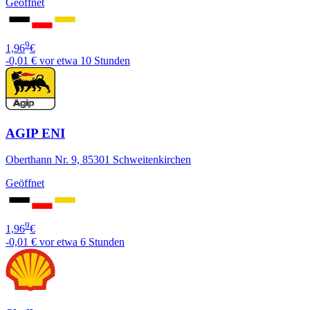
Geöffnet
9
1,96
€
-0,01 €
vor etwa 10 Stunden
AGIP ENI
Oberthann Nr. 9, 85301 Schweitenkirchen
Geöffnet
9
1,96
€
-0,01 €
vor etwa 6 Stunden