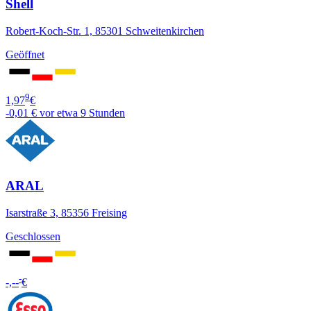
Shell
Robert-Koch-Str. 1, 85301 Schweitenkirchen
Geöffnet
9
1,97
€
-0,01 €
vor etwa 9 Stunden
ARAL
Isarstraße 3, 85356 Freising
Geschlossen
-
-,--
€