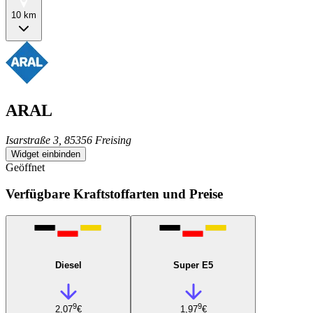
10 km
ARAL
Isarstraße 3, 85356 Freising
Widget einbinden
Geöffnet
Verfügbare Kraftstoffarten und Preise
Diesel
Super E5
9
9
2,07
€
1,97
€