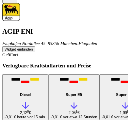
AGIP ENI
Flughafen Nordallee 45, 85356 München-Flughafen
Widget einbinden
Geöffnet
Verfügbare Kraftstoffarten und Preise
Diesel
Super E5
Super
9
9
2,12
€
2,05
€
1,99
-0,01 €
heute vor 15 min.
-0,01 €
vor etwa 12 Stunden
-0,01 €
vor etw