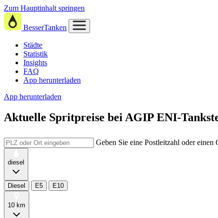
Zum Hauptinhalt springen
BesserTanken
Städte
Statistik
Insights
FAQ
App herunterladen
App herunterladen
Aktuelle Spritpreise
bei
AGIP ENI-Tankste
Geben Sie eine Postleitzahl oder einen
diesel
Diesel
E5
E10
10 km