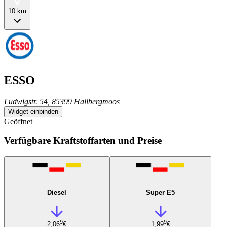
10 km
ESSO
Ludwigstr. 54, 85399 Hallbergmoos
Widget einbinden
Geöffnet
Verfügbare Kraftstoffarten und Preise
Diesel
Super E5
9
9
2,06
€
1,99
€