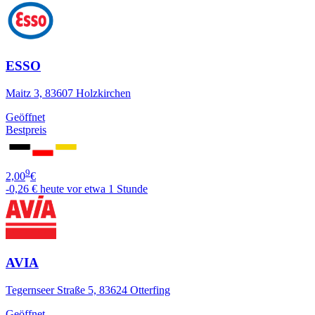
ESSO
Maitz 3, 83607 Holzkirchen
Geöffnet
Bestpreis
9
2,00
€
-0,26 €
heute vor etwa 1 Stunde
AVIA
Tegernseer Straße 5, 83624 Otterfing
Geöffnet