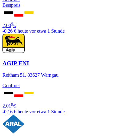
Bestpreis
9
2,00
€
-0,26 €
heute vor etwa 1 Stunde
AGIP ENI
Reitham 51, 83627 Warngau
Geöffnet
9
2,01
€
-0,16 €
heute vor etwa 1 Stunde