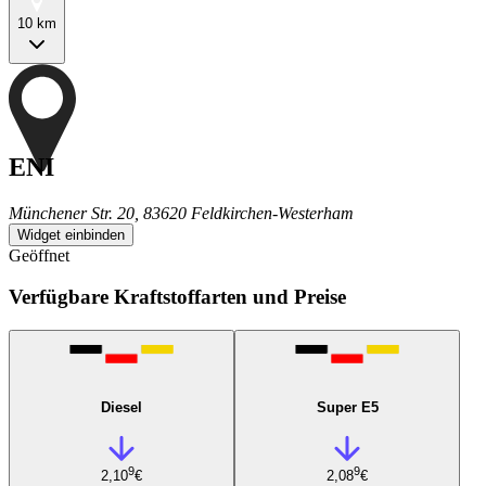
10 km
ENI
Münchener Str. 20, 83620 Feldkirchen-Westerham
Widget einbinden
Geöffnet
Verfügbare Kraftstoffarten und Preise
Diesel
Super E5
9
9
2,10
€
2,08
€