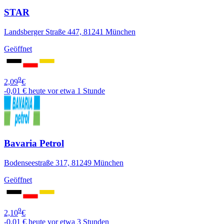
STAR
Landsberger Straße 447, 81241 München
Geöffnet
9
2,09
€
-0,01 €
heute vor etwa 1 Stunde
Bavaria Petrol
Bodenseestraße 317, 81249 München
Geöffnet
9
2,10
€
-0,01 €
heute vor etwa 3 Stunden