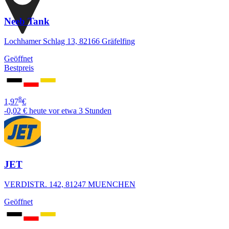
Neeb Tank
Lochhamer Schlag 13, 82166 Gräfelfing
Geöffnet
Bestpreis
8
1,97
€
-0,02 €
heute vor etwa 3 Stunden
JET
VERDISTR. 142, 81247 MUENCHEN
Geöffnet