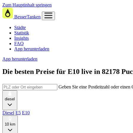
Zum Hauptinhalt springen
BesserTanken
Städte
Statistik
Insights
FAQ
App herunterladen
App herunterladen
Die besten Preise für E10
live in
82178 Pu
Geben Sie eine Postleitzahl oder einen
diesel
Diesel
E5
E10
10 km