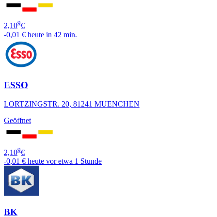
9
2,10
€
-0,01 €
heute in 42 min.
ESSO
LORTZINGSTR. 20, 81241 MUENCHEN
Geöffnet
9
2,10
€
-0,01 €
heute vor etwa 1 Stunde
BK