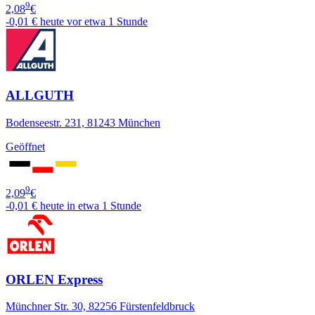
9
2,08
€
-0,01 €
heute vor etwa 1 Stunde
ALLGUTH
Bodenseestr. 231, 81243 München
Geöffnet
9
2,09
€
-0,01 €
heute in etwa 1 Stunde
ORLEN Express
Münchner Str. 30, 82256 Fürstenfeldbruck