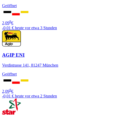
Geöffnet
9
2,09
€
-0,01 €
heute vor etwa 3 Stunden
AGIP ENI
Verdistrasse 141, 81247 München
Geöffnet
9
2,09
€
-0,01 €
heute vor etwa 2 Stunden