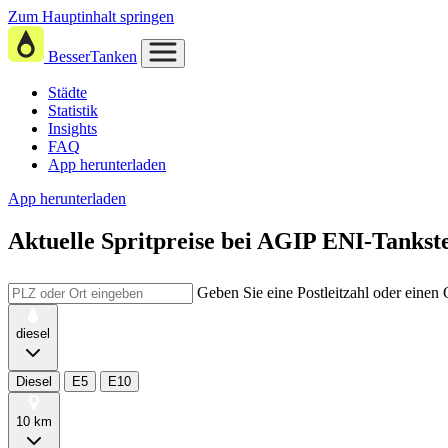
Zum Hauptinhalt springen
BesserTanken
Städte
Statistik
Insights
FAQ
App herunterladen
App herunterladen
Aktuelle Spritpreise
bei
AGIP ENI-Tankstel
Geben Sie eine Postleitzahl oder einen
diesel
Diesel
E5
E10
10 km