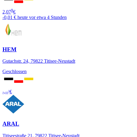
9
2,07
€
-0,01 €
heute vor etwa 4 Stunden
HEM
Gutachstr. 24, 79822 Titisee-Neustadt
Geschlossen
-
-,--
€
ARAL
Titiseestraße 21, 79822 Titisee-Neustadt