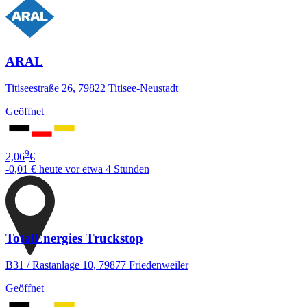
ARAL
Titiseestraße 26, 79822 Titisee-Neustadt
Geöffnet
9
2,06
€
-0,01 €
heute vor etwa 4 Stunden
TotalEnergies Truckstop
B31 / Rastanlage 10, 79877 Friedenweiler
Geöffnet