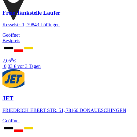
Freie Tankstelle Laufer
Kesselstr. 1, 79843 Löffingen
Geöffnet
Bestpreis
9
2,05
€
-0,03 €
vor 3 Tagen
JET
FRIEDRICH-EBERT-STR. 51, 78166 DONAUESCHINGEN
Geöffnet