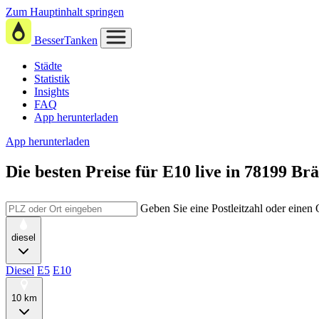
Zum Hauptinhalt springen
BesserTanken
Städte
Statistik
Insights
FAQ
App herunterladen
App herunterladen
Die besten Preise für E10
live in
78199 Brä
Geben Sie eine Postleitzahl oder einen
diesel
Diesel
E5
E10
10 km