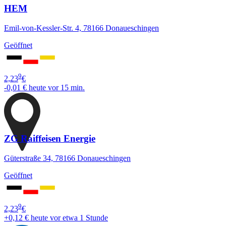
HEM
Emil-von-Kessler-Str. 4, 78166 Donaueschingen
Geöffnet
9
2,23
€
-0,01 €
heute vor 15 min.
ZG Raiffeisen Energie
Güterstraße 34, 78166 Donaueschingen
Geöffnet
9
2,23
€
+0,12 €
heute vor etwa 1 Stunde