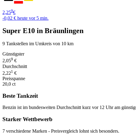
9
2,25
€
-0,02 €
heute vor 5 min.
Super E10 in Bräunlingen
9 Tankstellen im Umkreis von 10 km
Günstigster
9
2,05
€
Durchschnitt
1
2,22
€
Preisspanne
20,0 ct
Beste Tankzeit
Benzin ist im bundesweiten Durchschnitt kurz vor 12 Uhr am günstig
Starker Wettbewerb
7 verschiedene Marken - Preisvergleich lohnt sich besonders.