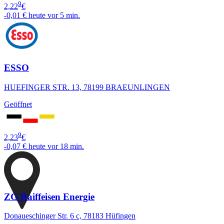
9
2,22
€
-0,01 €
heute vor 5 min.
ESSO
HUEFINGER STR. 13, 78199 BRAEUNLINGEN
Geöffnet
9
2,23
€
-0,07 €
heute vor 18 min.
ZG Raiffeisen Energie
Donaueschinger Str. 6 c, 78183 Hüfingen