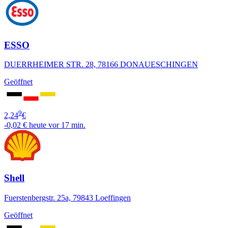
ESSO
DUERRHEIMER STR. 28, 78166 DONAUESCHINGEN
Geöffnet
9
2,24
€
-0,02 €
heute vor 17 min.
Shell
Fuerstenbergstr. 25a, 79843 Loeffingen
Geöffnet