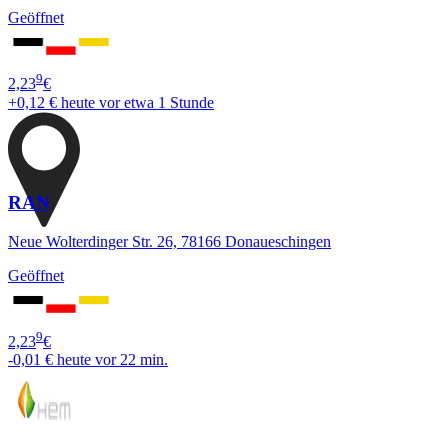
Geöffnet
9
2,23
€
+0,12 €
heute vor etwa 1 Stunde
RAN
Neue Wolterdinger Str. 26, 78166 Donaueschingen
Geöffnet
9
2,23
€
-0,01 €
heute vor 22 min.