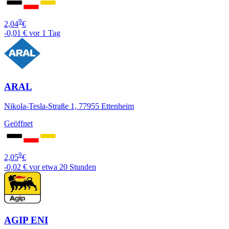
9
2,04
€
-0,01 €
vor 1 Tag
ARAL
Nikola-Tesla-Straße 1, 77955 Ettenheim
Geöffnet
9
2,05
€
-0,02 €
vor etwa 20 Stunden
AGIP ENI