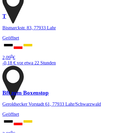
T
Bismarckstr. 83, 77933 Lahr
Geöffnet
9
2,09
€
-0,18 €
vor etwa 22 Stunden
Bft zum Boxenstop
Geroldsecker Vorstadt 61, 77933 Lahr/Schwarzwald
Geöffnet
9