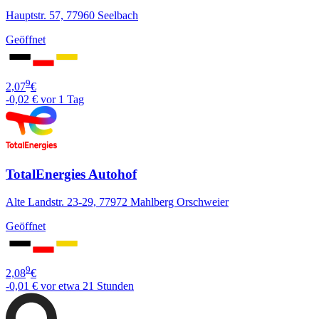
Hauptstr. 57, 77960 Seelbach
Geöffnet
9
2,07
€
-0,02 €
vor 1 Tag
TotalEnergies Autohof
Alte Landstr. 23-29, 77972 Mahlberg Orschweier
Geöffnet
9
2,08
€
-0,01 €
vor etwa 21 Stunden