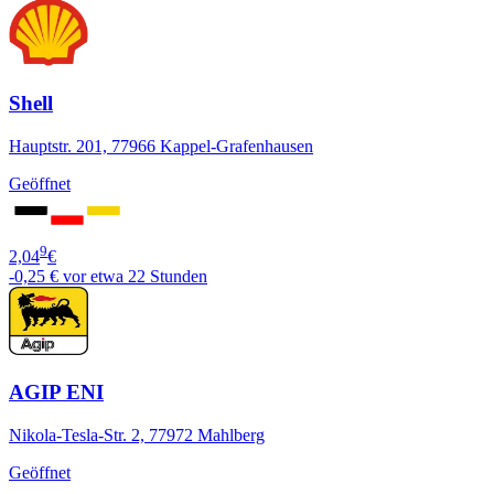
Shell
Hauptstr. 201, 77966 Kappel-Grafenhausen
Geöffnet
9
2,04
€
-0,25 €
vor etwa 22 Stunden
AGIP ENI
Nikola-Tesla-Str. 2, 77972 Mahlberg
Geöffnet