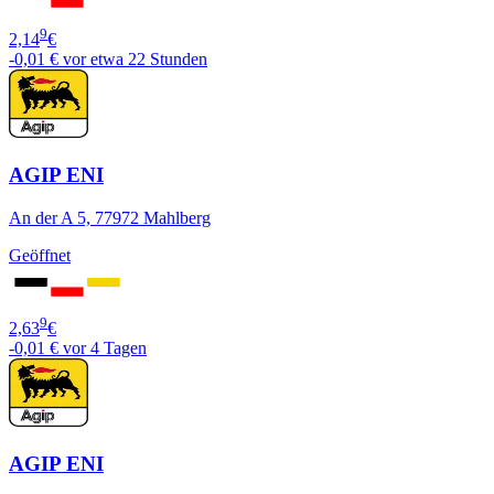
9
2,14
€
-0,01 €
vor etwa 22 Stunden
AGIP ENI
An der A 5, 77972 Mahlberg
Geöffnet
9
2,63
€
-0,01 €
vor 4 Tagen
AGIP ENI