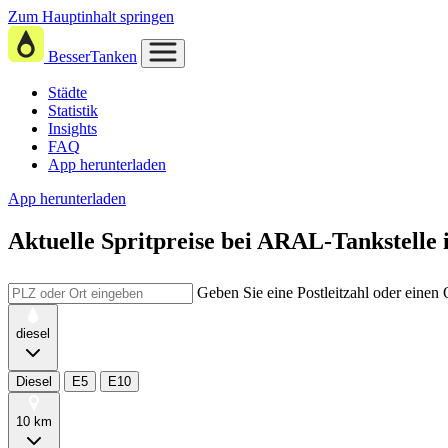
Zum Hauptinhalt springen
BesserTanken
Städte
Statistik
Insights
FAQ
App herunterladen
App herunterladen
Aktuelle Spritpreise
bei
ARAL-Tankstelle 
Geben Sie eine Postleitzahl oder einen
diesel
Diesel
E5
E10
10 km