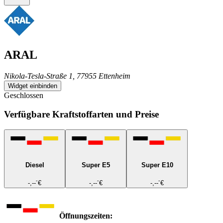
ARAL
Nikola-Tesla-Straße 1, 77955 Ettenheim
Widget einbinden
Geschlossen
Verfügbare Kraftstoffarten und Preise
Diesel
Super E5
Super E10
-
-
-
-,--
€
-,--
€
-,--
€
Öffnungszeiten: