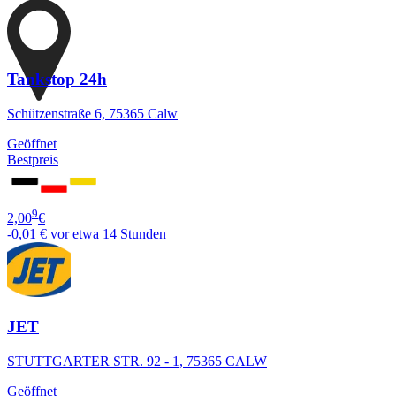
Tankstop 24h
Schützenstraße 6, 75365 Calw
Geöffnet
Bestpreis
9
2,00
€
-0,01 €
vor etwa 14 Stunden
JET
STUTTGARTER STR. 92 - 1, 75365 CALW
Geöffnet