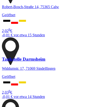
Robert-Bosch-Straße 14, 75365 Calw
Geöffnet
9
2,02
€
-0,01 €
vor etwa 15 Stunden
Tankstelle Darmsheim
Widdumstr. 17, 71069 Sindelfingen
Geöffnet
9
2,03
€
-0,01 €
vor etwa 14 Stunden