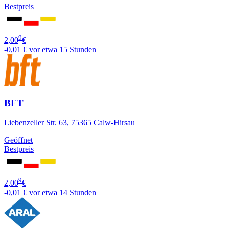
Bestpreis
9
2,00
€
-0,01 €
vor etwa 15 Stunden
BFT
Liebenzeller Str. 63, 75365 Calw-Hirsau
Geöffnet
Bestpreis
9
2,00
€
-0,01 €
vor etwa 14 Stunden