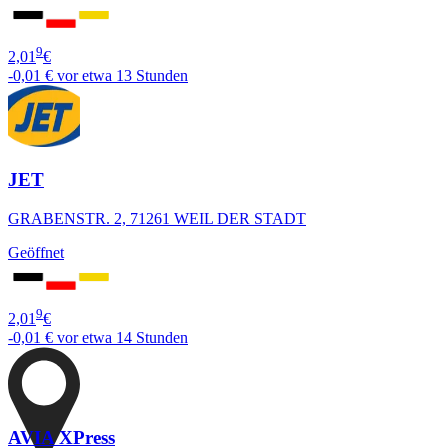
9
2,01
€
-0,01 €
vor etwa 13 Stunden
JET
GRABENSTR. 2, 71261 WEIL DER STADT
Geöffnet
9
2,01
€
-0,01 €
vor etwa 14 Stunden
AVIA XPress