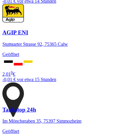
-0,01 €
vor etwa 14 Stunden
AGIP ENI
Stuttgarter Strasse 92, 75365 Calw
Geöffnet
9
2,01
€
-0,01 €
vor etwa 15 Stunden
Tankstop 24h
Im Mönchgraben 35, 75397 Simmozheim
Geöffnet