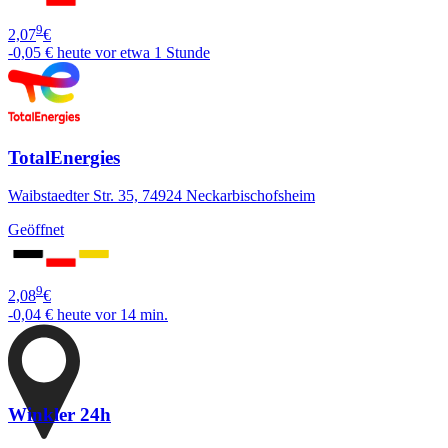
9
2,07
€
-0,05 €
heute vor etwa 1 Stunde
TotalEnergies
Waibstaedter Str. 35, 74924 Neckarbischofsheim
Geöffnet
9
2,08
€
-0,04 €
heute vor 14 min.
Winkler 24h