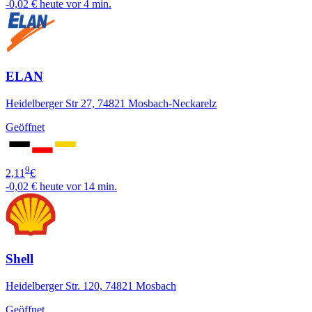
-0,02 €
heute vor 4 min.
ELAN
Heidelberger Str 27, 74821 Mosbach-Neckarelz
Geöffnet
9
2,11
€
-0,02 €
heute vor 14 min.
Shell
Heidelberger Str. 120, 74821 Mosbach
Geöffnet