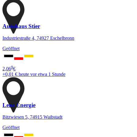
Autohaus Stier
Industriestraße 4, 74927 Eschelbronn
Geöffnet
9
2,06
€
+0,01 €
heute vor etwa 1 Stunde
Lenz Energie
Bitzwiesen 5, 74915 Waibstadt
Geöffnet