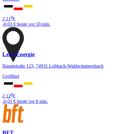
9
2,11
€
-0,03 €
heute vor 10 min.
Lenz Energie
Hauptstraße 123, 74931 Lobbach-Waldwimmersbach
Geöffnet
9
2,12
€
-0,01 €
heute vor 8 min.
BFT