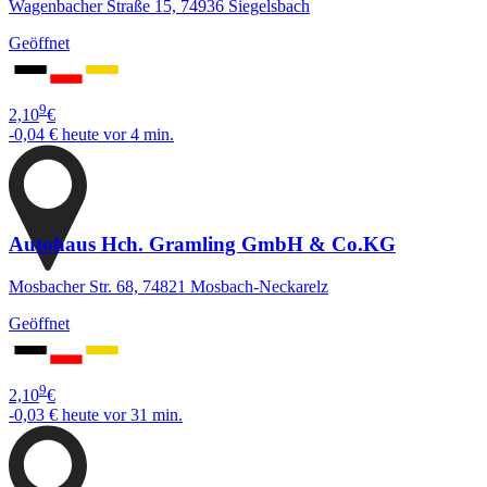
Wagenbacher Straße 15, 74936 Siegelsbach
Geöffnet
9
2,10
€
-0,04 €
heute vor 4 min.
Autohaus Hch. Gramling GmbH & Co.KG
Mosbacher Str. 68, 74821 Mosbach-Neckarelz
Geöffnet
9
2,10
€
-0,03 €
heute vor 31 min.