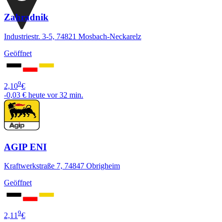
Zahradnik
Industriestr. 3-5, 74821 Mosbach-Neckarelz
Geöffnet
9
2,10
€
-0,03 €
heute vor 32 min.
AGIP ENI
Kraftwerkstraße 7, 74847 Obrigheim
Geöffnet
9
2,11
€