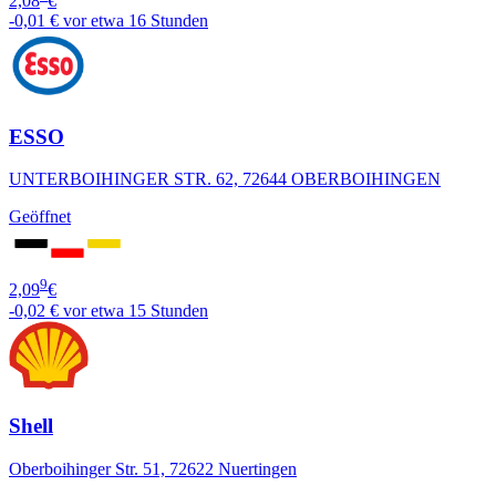
2,08
€
-0,01 €
vor etwa 16 Stunden
ESSO
UNTERBOIHINGER STR. 62, 72644 OBERBOIHINGEN
Geöffnet
9
2,09
€
-0,02 €
vor etwa 15 Stunden
Shell
Oberboihinger Str. 51, 72622 Nuertingen