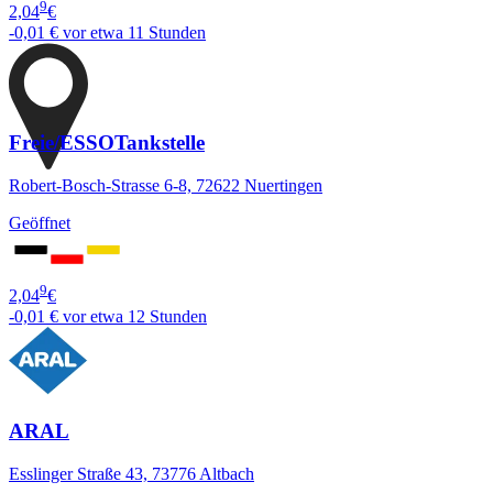
9
2,04
€
-0,01 €
vor etwa 11 Stunden
Freie/ESSOTankstelle
Robert-Bosch-Strasse 6-8, 72622 Nuertingen
Geöffnet
9
2,04
€
-0,01 €
vor etwa 12 Stunden
ARAL
Esslinger Straße 43, 73776 Altbach