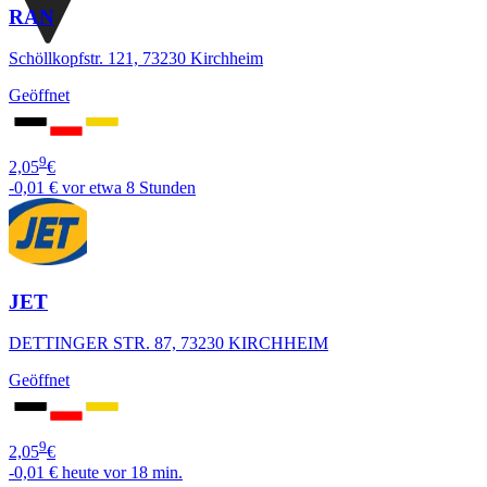
RAN
Schöllkopfstr. 121, 73230 Kirchheim
Geöffnet
9
2,05
€
-0,01 €
vor etwa 8 Stunden
JET
DETTINGER STR. 87, 73230 KIRCHHEIM
Geöffnet
9
2,05
€
-0,01 €
heute vor 18 min.