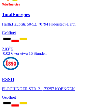
TotalEnergies
Harth.Hauptstr. 50-52, 70794 Filderstadt-Harth
Geöffnet
9
2,03
€
-0,02 €
vor etwa 16 Stunden
ESSO
PLOCHINGER STR. 21, 73257 KOENGEN
Geöffnet