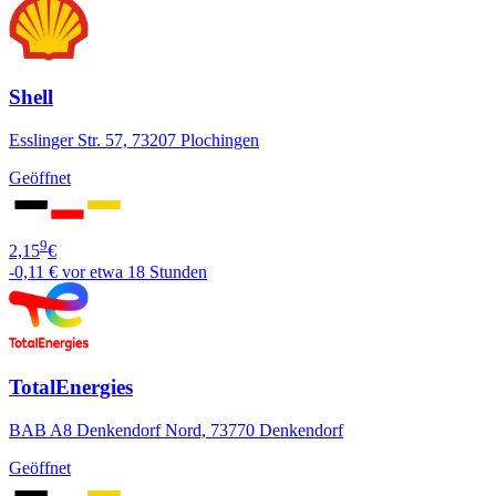
Shell
Esslinger Str. 57, 73207 Plochingen
Geöffnet
9
2,15
€
-0,11 €
vor etwa 18 Stunden
TotalEnergies
BAB A8 Denkendorf Nord, 73770 Denkendorf
Geöffnet