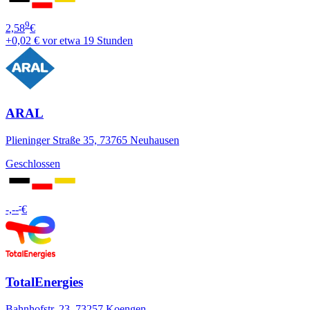
9
2,58
€
+0,02 €
vor etwa 19 Stunden
ARAL
Plieninger Straße 35, 73765 Neuhausen
Geschlossen
-
-,--
€
TotalEnergies
Bahnhofstr. 23, 73257 Koengen