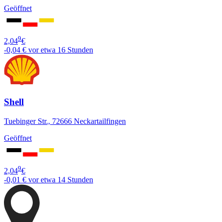
Geöffnet
9
2,04
€
-0,04 €
vor etwa 16 Stunden
Shell
Tuebinger Str., 72666 Neckartailfingen
Geöffnet
9
2,04
€
-0,01 €
vor etwa 14 Stunden