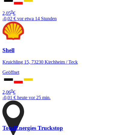
9
2,05
€
-0,02 €
vor etwa 14 Stunden
Shell
Kruichling 15, 73230 Kirchheim / Teck
Geöffnet
9
2,06
€
-0,01 €
heute vor 25 min.
TotalEnergies Truckstop