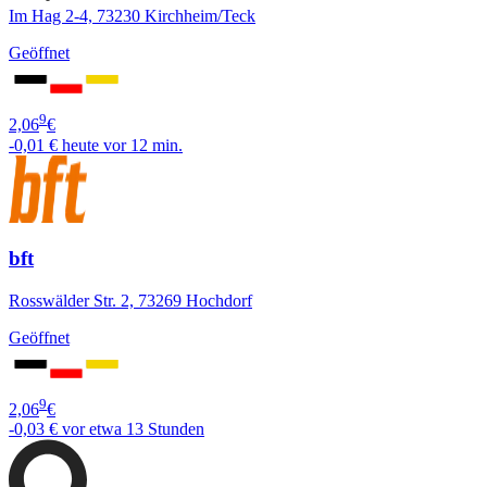
Im Hag 2-4, 73230 Kirchheim/Teck
Geöffnet
9
2,06
€
-0,01 €
heute vor 12 min.
bft
Rosswälder Str. 2, 73269 Hochdorf
Geöffnet
9
2,06
€
-0,03 €
vor etwa 13 Stunden