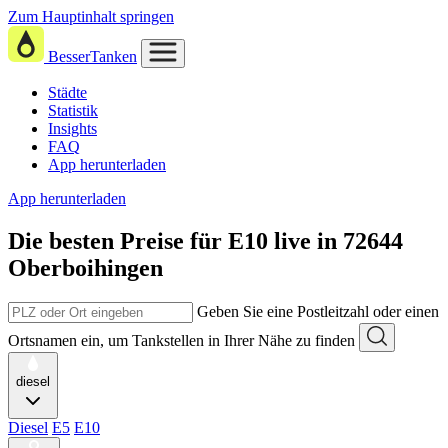
Zum Hauptinhalt springen
BesserTanken
Städte
Statistik
Insights
FAQ
App herunterladen
App herunterladen
Die besten Preise für E10
live in
72644
Oberboihingen
Geben Sie eine Postleitzahl oder einen
Ortsnamen ein, um Tankstellen in Ihrer Nähe zu finden
diesel
Diesel
E5
E10