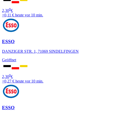
9
2,30
€
+0,11 €
heute vor 10 min.
ESSO
DANZIGER STR. 1, 71069 SINDELFINGEN
Geöffnet
9
2,30
€
+0,27 €
heute vor 10 min.
ESSO