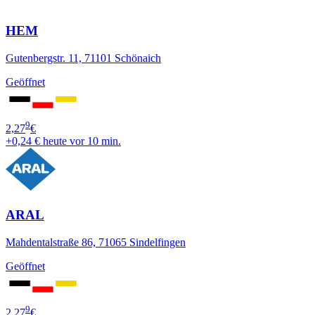
HEM
Gutenbergstr. 11, 71101 Schönaich
Geöffnet
9
2,27
€
+0,24 €
heute vor 10 min.
ARAL
Mahdentalstraße 86, 71065 Sindelfingen
Geöffnet
9
2,27
€