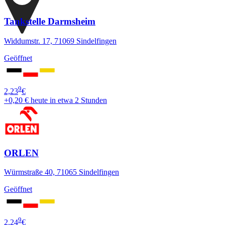
Tankstelle Darmsheim
Widdumstr. 17, 71069 Sindelfingen
Geöffnet
9
2,23
€
+0,20 €
heute in etwa 2 Stunden
ORLEN
Würmstraße 40, 71065 Sindelfingen
Geöffnet
9
2,24
€