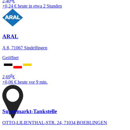
2,40
€
+0,24 €
heute in etwa 2 Stunden
ARAL
A 8, 71067 Sindelfingen
Geöffnet
9
2,69
€
+0,06 €
heute vor 9 min.
Supermarkt-Tankstelle
OTTO-LILIENTHAL-STR. 24, 71034 BOEBLINGEN