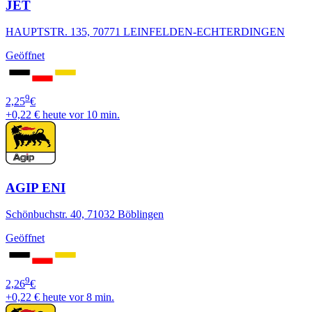
JET
HAUPTSTR. 135, 70771 LEINFELDEN-ECHTERDINGEN
Geöffnet
9
2,25
€
+0,22 €
heute vor 10 min.
AGIP ENI
Schönbuchstr. 40, 71032 Böblingen
Geöffnet
9
2,26
€
+0,22 €
heute vor 8 min.