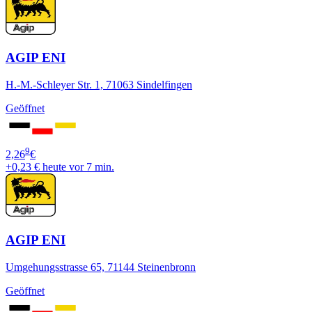
AGIP ENI
H.-M.-Schleyer Str. 1, 71063 Sindelfingen
Geöffnet
9
2,26
€
+0,23 €
heute vor 7 min.
AGIP ENI
Umgehungsstrasse 65, 71144 Steinenbronn
Geöffnet