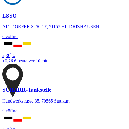
ESSO
ALTDORFER STR. 17, 71157 HILDRIZHAUSEN
Geöffnet
9
2,30
€
+0,26 €
heute vor 10 min.
SCHARR-Tankstelle
Handwerkstrasse 35, 70565 Stuttgart
Geöffnet
9