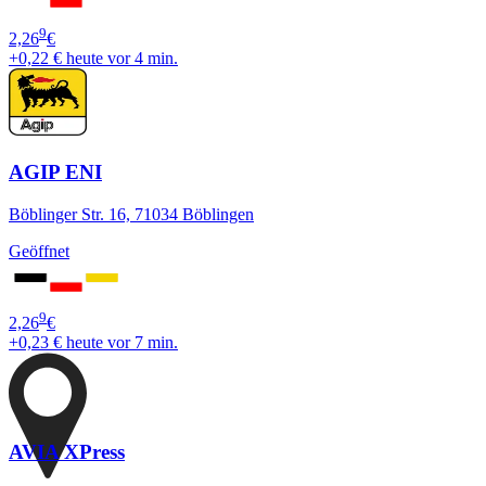
9
2,26
€
+0,22 €
heute vor 4 min.
AGIP ENI
Böblinger Str. 16, 71034 Böblingen
Geöffnet
9
2,26
€
+0,23 €
heute vor 7 min.
AVIA XPress