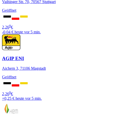
Vaihinger Str. 70, 70567 Stuttgart
Geöffnet
9
2,26
€
-0,04 €
heute vor 5 min.
AGIP ENI
Aichern 3, 71106 Magstadt
Geöffnet
9
2,26
€
+0,25 €
heute vor 5 min.