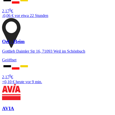
9
2,17
€
-0,06 €
vor etwa 22 Stunden
Oel - Heim
Gottlieb Daimler Str 16, 71093 Weil im Schönbuch
Geöffnet
9
2,17
€
+0,10 €
heute vor 9 min.
AVIA