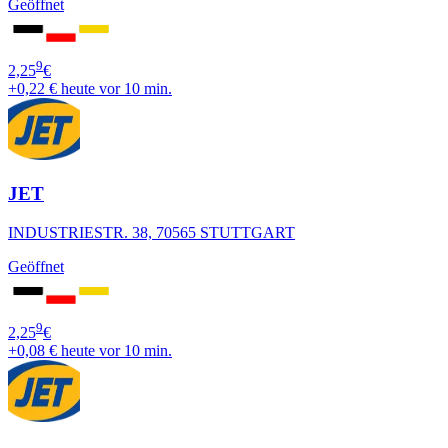
Geöffnet
9
2,25
€
+0,22 €
heute vor 10 min.
JET
INDUSTRIESTR. 38, 70565 STUTTGART
Geöffnet
9
2,25
€
+0,08 €
heute vor 10 min.