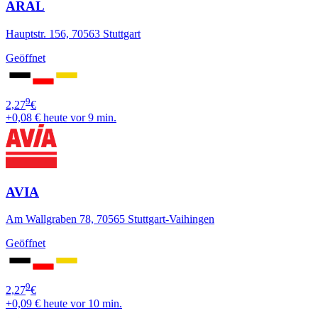
ARAL
Hauptstr. 156, 70563 Stuttgart
Geöffnet
9
2,27
€
+0,08 €
heute vor 9 min.
AVIA
Am Wallgraben 78, 70565 Stuttgart-Vaihingen
Geöffnet
9
2,27
€
+0,09 €
heute vor 10 min.