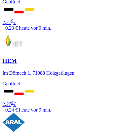
Geöffnet
9
2,27
€
+0,23 €
heute vor 9 min.
HEM
Im Dörnach 1, 71088 Holzgerlingen
Geöffnet
9
2,27
€
+0,24 €
heute vor 9 min.