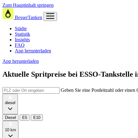
Zum Hauptinhalt springen
BesserTanken
Städte
Statistik
Insights
FAQ
App herunterladen
App herunterladen
Aktuelle Spritpreise
bei
ESSO-Tankstelle
Geben Sie eine Postleitzahl oder einen
diesel
Diesel
E5
E10
10 km