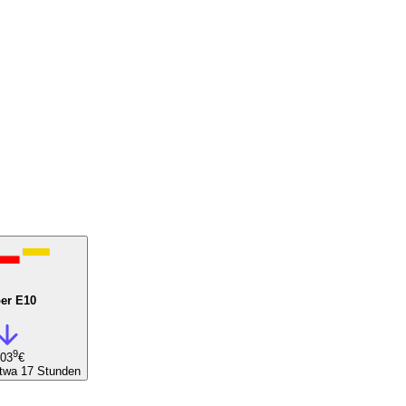
er E10
9
,03
€
etwa 17 Stunden